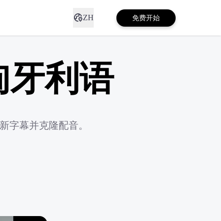
ZH
免费开始
匈牙利语
确新字幕并克隆配音。