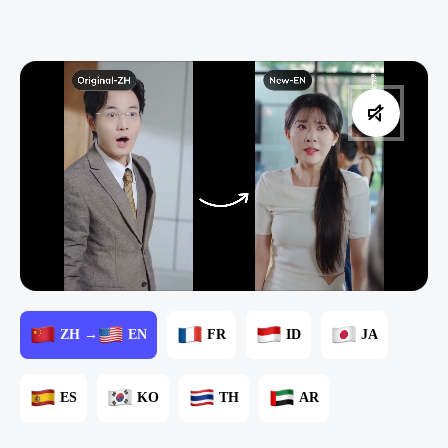
ZH →
EN
FR
ID
JA
ES
KO
TH
AR