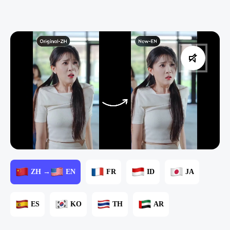
ZH →
EN
FR
ID
JA
ES
KO
TH
AR