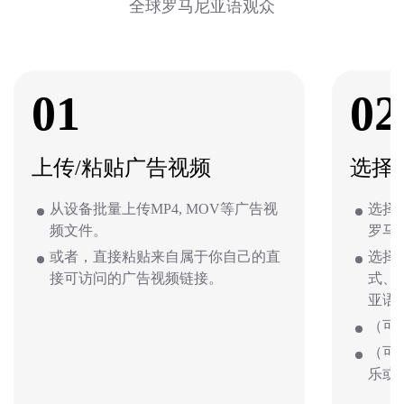
全球罗马尼亚语观众
01
02
上传/粘贴广告视频
选择
从设备批量上传MP4, MOV等广告视
选择
频文件。
罗马
或者，直接粘贴来自属于你自己的直
选择
接可访问的广告视频链接。
式、
亚语
（可
（可
乐或