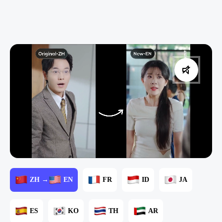
ZH →
EN
FR
ID
JA
ES
KO
TH
AR